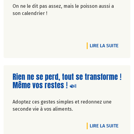
On ne le dit pas assez, mais le poisson aussi a
son calendrier !
RTICLE 🌱 LE MOIS DE JUIN, CE N’EST PAS LE MOMENT DE SE TOU
DE L'A
LIRE LA SUITE
Lire la suite de l'article
Rien ne se perd, tout se transforme !
Même vos restes ! 🍛
Adoptez ces gestes simples et redonnez une
seconde vie à vos aliments.
RTICLE PROMO SUR NOS GÂTEAUX ! 🥧
DE L'A
LIRE LA SUITE