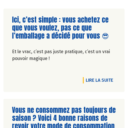
Lire la suite de l'article
Ici, c’est simple : vous achetez ce
que vous voulez, pas ce que
l’emballage a décidé pour vous 😎
Et le vrac, c’est pas juste pratique, c’est un vrai
pouvoir magique !
RTICLE 🦟 MARRE DE JOUER À CACHE-CACHE AVEC LES MOUSTIQU
DE L'A
LIRE LA SUITE
Lire la suite de l'article
Vous ne consommez pas toujours de
saison ? Voici 4 bonne raisons de
revoir votre mode de consommation