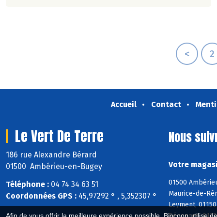
<
2
Accueil
Contact
Menti
Le Vert De Terre
Nous suiv
186 rue Alexandre Bérard
Votre magasi
01500 Ambérieu-en-Bugey
01500 Ambérieu
Téléphone :
04 74 34 63 51
Maurice-de-Réme
Coordonnées GPS :
45,97292 ° , 5,352307 °
Leyment, 01150 
Bénonces, 01230
Afin de vous offrir la meilleure expérience possible, Biocoop utilise d