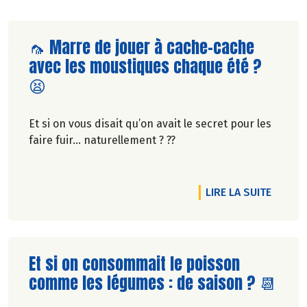
Lire la suite de l'article
🦟 Marre de jouer à cache-cache
avec les moustiques chaque été ?
😫
Et si on vous disait qu’on avait le secret pour les
faire fuir... naturellement ? ??
RTICLE 🐔 LEUR BIEN-ÊTRE COMMENCE DANS NOS CHOIX 🐄
DE L'A
LIRE LA SUITE
Lire la suite de l'article
Et si on consommait le poisson
comme les légumes : de saison ? 📆