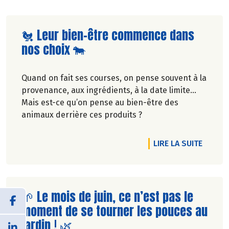
Lire la suite de l'article
🐔 Leur bien-être commence dans
nos choix 🐄
Quand on fait ses courses, on pense souvent à la
provenance, aux ingrédients, à la date limite…
Mais est-ce qu’on pense au bien-être des
animaux derrière ces produits ?
DE L'A
LIRE LA SUITE
Lire la suite de l'article
🌱 Le mois de juin, ce n’est pas le
moment de se tourner les pouces au
jardin ! 🌿