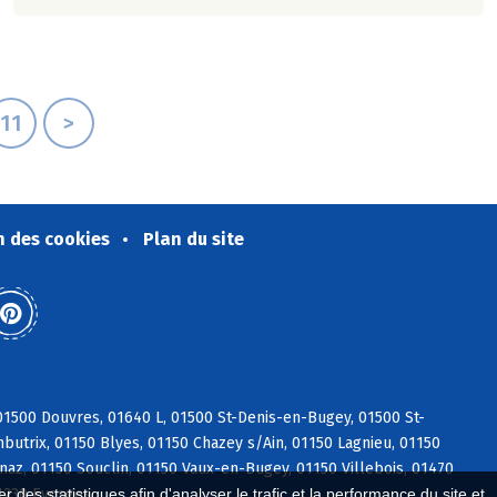
11
>
n des cookies
Plan du site
1500 Douvres, 01640 L, 01500 St-Denis-en-Bugey, 01500 St-
utrix, 01150 Blyes, 01150 Chazey s/Ain, 01150 Lagnieu, 01150
naz, 01150 Souclin, 01150 Vaux-en-Bugey, 01150 Villebois, 01470
01230 Evosges
 des statistiques afin d'analyser le trafic et la performance du site et