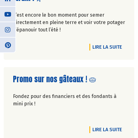
C’est encore le bon moment pour semer
directement en pleine terre et voir votre potager
s’épanouir tout l’été !
DE L'A
LIRE LA SUITE
Lire la suite de l'article
Promo sur nos gâteaux ! 🥧
Fondez pour des financiers et des fondants à
mini prix !
DE L'A
LIRE LA SUITE