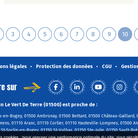
3
4
5
6
7
8
9
10
ons légales
Protection des données
CGU
Gestio
re sur
n Le Vert De Terre (01500) est proche de :
-en-Bugey, 01500 Ambronay, 01500 Bettant, 01500 Château-Gaillard, 0
ns, 01110 Aranc, 01110 Corlier, 01110 Hauteville-Lompnes, 01500 Amb
St-Sorlin-en-Bugey, 01150 St-Vulbas, 01150 Ste-Julie, 01150 Sault-Bré
 Arandas, 01230 Argis, 01230 Chaley, 01230 Cleyzieu, 01230 Conand, 
es cookies : pour assurer une performance optimale du site, pour récolter