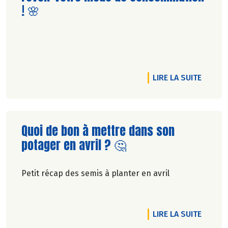
! 🌸
RNER LES POUCES AU JARDIN ! 🌿
RTICLE ET SI ON CONSOMMAIT LE POISSON COMME LES LÉGUMES
DE L'A
LIRE LA SUITE
Lire la suite de l'article
Quoi de bon à mettre dans son
potager en avril ? 🤔
Petit récap des semis à planter en avril
RTICLE RIEN NE SE PERD, TOUT SE TRANSFORME ! MÊME VOS RES
DE L'A
LIRE LA SUITE