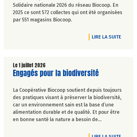
Solidaire nationale 2026 du réseau Biocoop. En
2025 ce sont 572 collectes qui ont été organisées
par 551 magasins Biocoop.
DE L'A
LIRE LA SUITE
Le 1 juillet 2026
Lire la suite de l'article
Engagés pour la biodiversité
La Coopérative Biocoop soutient depuis toujours
des pratiques visant à préserver la biodiversité,
car un environnement sain est la base d’une
alimentation durable et de qualité. Et pour être
en bonne santé la nature a besoin de
biodiversité.
DE L'A
LIRE LA SUITE