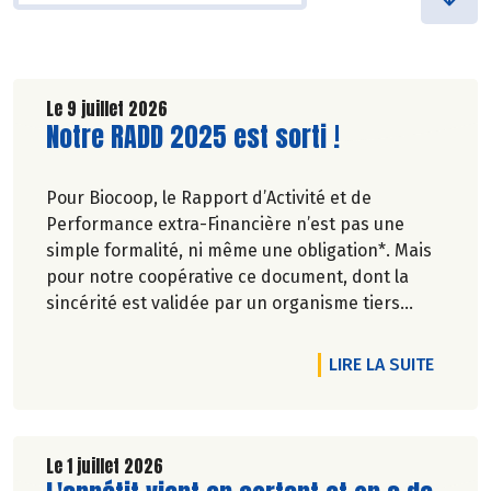
Le 9 juillet 2026
Lire la suite de l'article
Notre RADD 2025 est sorti !
Pour Biocoop, le Rapport d’Activité et de
Performance extra-Financière n’est pas une
simple formalité, ni même une obligation*. Mais
pour notre coopérative ce document, dont la
sincérité est validée par un organisme tiers
indépendant, est un acte de transparence vis-à-
vis de l'ensemble de nos parties prenantes
DE L'A
LIRE LA SUITE
(Paysan.ne.s Associé.e.s, magasins...) et de nos
clients. Il contient un condensé des avancées
réalisées par Biocoop dans l’objectif de rendre
accessible et désirable une bio exigeante.
Le 1 juillet 2026