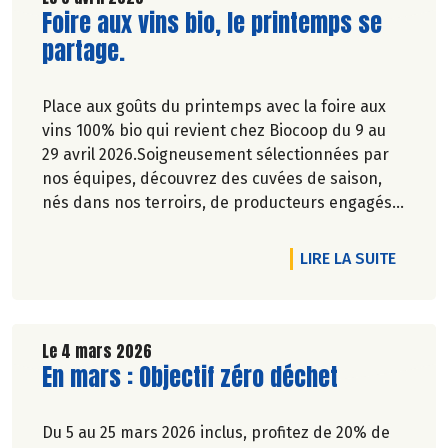
Lire la suite de l'article
Foire aux vins bio, le printemps se
partage.
Place aux goûts du printemps avec la foire aux
vins 100% bio qui revient chez Biocoop du 9 au
29 avril 2026.Soigneusement sélectionnées par
nos équipes, découvrez des cuvées de saison,
nés dans nos terroirs, de producteurs engagés
et toujours dans le respect de l’environnement.
DE L'A
LIRE LA SUITE
Le 4 mars 2026
Lire la suite de l'article
En mars : Objectif zéro déchet
Du 5 au 25 mars 2026 inclus, profitez de 20% de