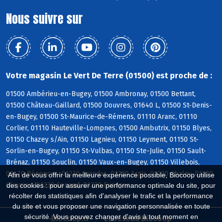
Nous suivre sur
Votre magasin Le Vert De Terre (01500) est proche de :
01500 Ambérieu-en-Bugey, 01500 Ambronay, 01500 Bettant,
01500 Château-Gaillard, 01500 Douvres, 01640 L, 01500 St-Denis-
en-Bugey, 01500 St-Maurice-de-Rémens, 01110 Aranc, 01110
Corlier, 01110 Hauteville-Lompnes, 01500 Ambutrix, 01150 Blyes,
01150 Chazey s/Ain, 01150 Lagnieu, 01150 Leyment, 01150 St-
Sorlin-en-Bugey, 01150 St-Vulbas, 01150 Ste-Julie, 01150 Sault-
Brénaz, 01150 Souclin, 01150 Vaux-en-Bugey, 01150 Villebois,
01470 Bénonces, 01230 Arandas, 01230 Argis, 01230 Chaley, 01230
Afin de vous offrir la meilleure expérience possible, Biocoop utilise
Cleyzieu, 01230 Conand, 01230 Evosges
des cookies : pour assurer une performance optimale du site, pour
récolter des statistiques afin d'analyser le trafic et la performance
du site et vous proposer une navigation personnalisée en toute
sécurité. Vous pouvez changer d'avis à tout moment en
Biocoop.fr
Le réseau Biocoop