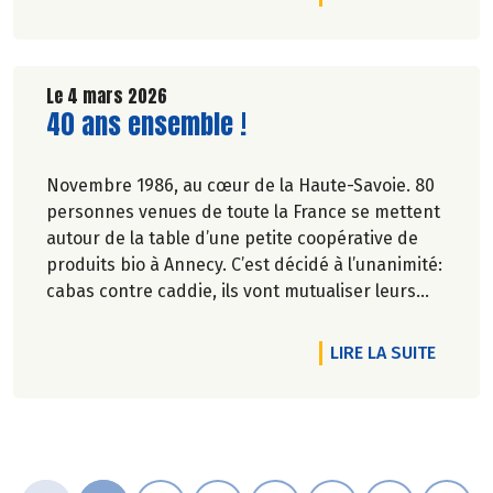
Le 4 mars 2026
Lire la suite de l'article
40 ans ensemble !
Novembre 1986, au cœur de la Haute-Savoie. 80
personnes venues de toute la France se mettent
autour de la table d’une petite coopérative de
produits bio à Annecy. C’est décidé à l’unanimité:
cabas contre caddie, ils vont mutualiser leurs
achats bio en montant une association loi 1901.
DE L'A
LIRE LA SUITE