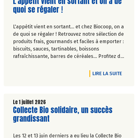
Lire la suite de l'article
L'appétit vient en sortant et on a de
quoi se régaler !
L'appétit vient en sortant... et chez Biocoop, on a
de quoi se régaler ! Retrouvez notre sélection de
produits frais, gourmands et faciles à emporter :
biscuits, sauces, tartinables, boissons
rafraîchissante, barres de céréales... Profitez de
20%* de remise sur une sélection de produits du
2 juillet au 12 août 2026 inclus.
DE L'A
LIRE LA SUITE
Le 1 juillet 2026
Lire la suite de l'article
Collecte Bio solidaire, un succès
grandissant
Les 12 et 13 juin derniers a eu lieu la Collecte Bio