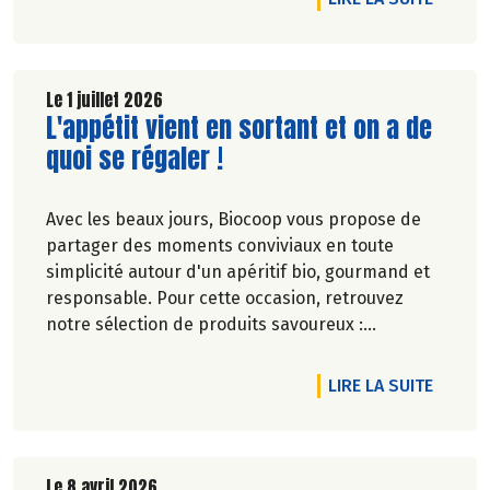
Le 1 juillet 2026
Lire la suite de l'article
L'appétit vient en sortant et on a de
quoi se régaler !
Avec les beaux jours, Biocoop vous propose de
partager des moments conviviaux en toute
simplicité autour d'un apéritif bio, gourmand et
responsable. Pour cette occasion, retrouvez
notre sélection de produits savoureux :
tartinables généreux, houmous onctueux, chips
croustillantes, gâteaux apéritifs gourmands, jus
DE L'A
LIRE LA SUITE
de fruits rafraîchissants, kombuchas pétillants...
Jusqu'à -20% du 28 mai au 1er juillet 2026.
Le 8 avril 2026