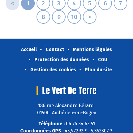
<
1
2
3
4
5
6
7
8
9
10
>
Accueil
Contact
Mentions légales
Protection des données
CGU
Gestion des cookies
Plan du site
Le Vert De Terre
186 rue Alexandre Bérard
01500 Ambérieu-en-Bugey
Téléphone :
04 74 34 63 51
Coordonnées GPS :
45,97292 ° , 5,352307 °