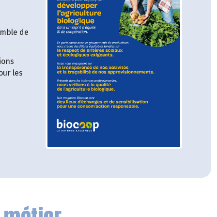
emble de
ions
our les