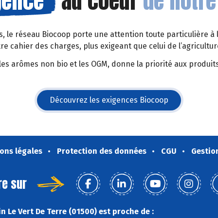
gence
au coeur
de notre
rs, le réseau Biocoop porte une attention toute particulière à 
tre cahier des charges, plus exigeant que celui de l’agricult
les arômes non bio et les OGM, donne la priorité aux produits
Découvrez les exigences Biocoop
(s'ouvre dans une nouvelle fe
ons légales
Protection des données
CGU
Gestio
re sur
n Le Vert De Terre (01500) est proche de :