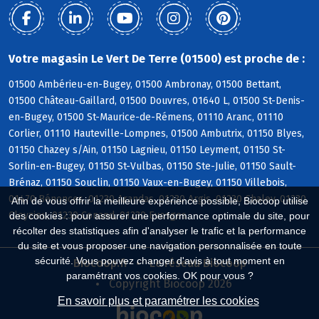
Votre magasin Le Vert De Terre (01500) est proche de :
01500 Ambérieu-en-Bugey, 01500 Ambronay, 01500 Bettant,
01500 Château-Gaillard, 01500 Douvres, 01640 L, 01500 St-Denis-
en-Bugey, 01500 St-Maurice-de-Rémens, 01110 Aranc, 01110
Corlier, 01110 Hauteville-Lompnes, 01500 Ambutrix, 01150 Blyes,
01150 Chazey s/Ain, 01150 Lagnieu, 01150 Leyment, 01150 St-
Sorlin-en-Bugey, 01150 St-Vulbas, 01150 Ste-Julie, 01150 Sault-
Brénaz, 01150 Souclin, 01150 Vaux-en-Bugey, 01150 Villebois,
01470 Bénonces, 01230 Arandas, 01230 Argis, 01230 Chaley, 01230
Afin de vous offrir la meilleure expérience possible, Biocoop utilise
Cleyzieu, 01230 Conand, 01230 Evosges
des cookies : pour assurer une performance optimale du site, pour
récolter des statistiques afin d'analyser le trafic et la performance
du site et vous proposer une navigation personnalisée en toute
sécurité. Vous pouvez changer d'avis à tout moment en
Biocoop.fr
Le réseau Biocoop
paramétrant vos cookies. OK pour vous ?
Copyright Biocoop 2026
En savoir plus et paramétrer les cookies