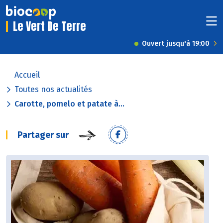
Le Vert De Terre
Ouvert jusqu'à 19:00
Accueil
Toutes nos actualités
Carotte, pomelo et patate à...
Partager sur