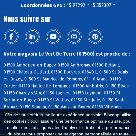
Coordonnées GPS :
45,97292 ° , 5,352307 °
Nous suivre sur
Votre magasin Le Vert De Terre (01500) est proche de :
01500 Ambérieu-en-Bugey, 01500 Ambronay, 01500 Bettant,
01500 Château-Gaillard, 01500 Douvres, 01640 L, 01500 St-Denis-
en-Bugey, 01500 St-Maurice-de-Rémens, 01110 Aranc, 01110
Corlier, 01110 Hauteville-Lompnes, 01500 Ambutrix, 01150 Blyes,
01150 Chazey s/Ain, 01150 Lagnieu, 01150 Leyment, 01150 St-
Sorlin-en-Bugey, 01150 St-Vulbas, 01150 Ste-Julie, 01150 Sault-
Brénaz, 01150 Souclin, 01150 Vaux-en-Bugey, 01150 Villebois,
01470 Bénonces, 01230 Arandas, 01230 Argis, 01230 Chaley, 01230
Afin de vous offrir la meilleure expérience possible, Biocoop utilise
Cleyzieu, 01230 Conand, 01230 Evosges
des cookies : pour assurer une performance optimale du site, pour
récolter des statistiques afin d'analyser le trafic et la performance
du site et vous proposer une navigation personnalisée en toute