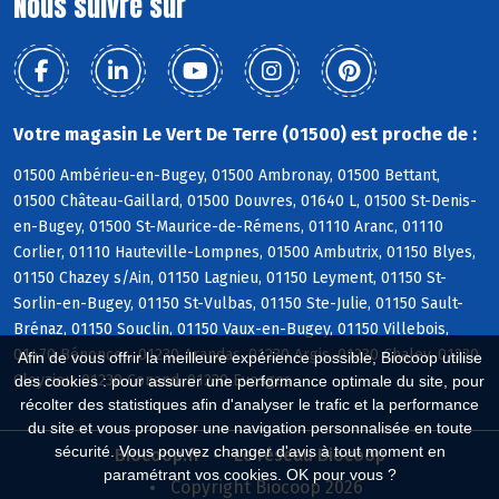
Nous suivre sur
Votre magasin Le Vert De Terre (01500) est proche de :
01500 Ambérieu-en-Bugey, 01500 Ambronay, 01500 Bettant,
01500 Château-Gaillard, 01500 Douvres, 01640 L, 01500 St-Denis-
en-Bugey, 01500 St-Maurice-de-Rémens, 01110 Aranc, 01110
Corlier, 01110 Hauteville-Lompnes, 01500 Ambutrix, 01150 Blyes,
01150 Chazey s/Ain, 01150 Lagnieu, 01150 Leyment, 01150 St-
Sorlin-en-Bugey, 01150 St-Vulbas, 01150 Ste-Julie, 01150 Sault-
Brénaz, 01150 Souclin, 01150 Vaux-en-Bugey, 01150 Villebois,
01470 Bénonces, 01230 Arandas, 01230 Argis, 01230 Chaley, 01230
Afin de vous offrir la meilleure expérience possible, Biocoop utilise
Cleyzieu, 01230 Conand, 01230 Evosges
des cookies : pour assurer une performance optimale du site, pour
récolter des statistiques afin d'analyser le trafic et la performance
du site et vous proposer une navigation personnalisée en toute
sécurité. Vous pouvez changer d'avis à tout moment en
Biocoop.fr
Le réseau Biocoop
paramétrant vos cookies. OK pour vous ?
Copyright Biocoop 2026