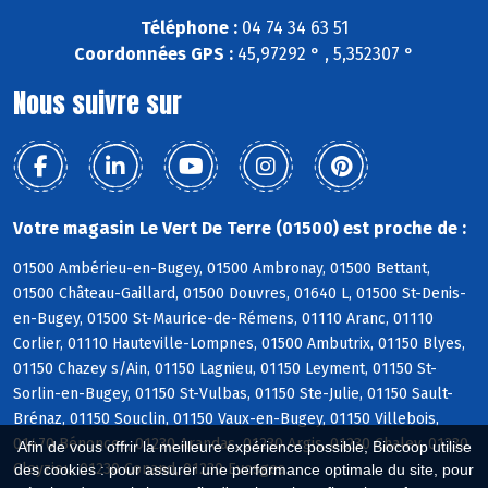
Téléphone :
04 74 34 63 51
Coordonnées GPS :
45,97292 ° , 5,352307 °
Nous suivre sur
Votre magasin Le Vert De Terre (01500) est proche de :
01500 Ambérieu-en-Bugey, 01500 Ambronay, 01500 Bettant,
01500 Château-Gaillard, 01500 Douvres, 01640 L, 01500 St-Denis-
en-Bugey, 01500 St-Maurice-de-Rémens, 01110 Aranc, 01110
Corlier, 01110 Hauteville-Lompnes, 01500 Ambutrix, 01150 Blyes,
01150 Chazey s/Ain, 01150 Lagnieu, 01150 Leyment, 01150 St-
Sorlin-en-Bugey, 01150 St-Vulbas, 01150 Ste-Julie, 01150 Sault-
Brénaz, 01150 Souclin, 01150 Vaux-en-Bugey, 01150 Villebois,
01470 Bénonces, 01230 Arandas, 01230 Argis, 01230 Chaley, 01230
Afin de vous offrir la meilleure expérience possible, Biocoop utilise
Cleyzieu, 01230 Conand, 01230 Evosges
des cookies : pour assurer une performance optimale du site, pour