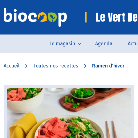
Le Vert De
Le magasin
Agenda
Actu
Accueil
Toutes nos recettes
Ramen d'hiver