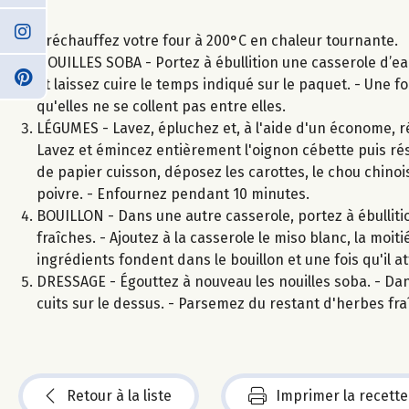
Préchauffez votre four à 200°C en chaleur tournante.
NOUILLES SOBA - Portez à ébullition une casserole d’eau
et laissez cuire le temps indiqué sur le paquet. - Une fo
qu'elles ne se collent pas entre elles.
LÉGUMES - Lavez, épluchez et, à l'aide d'un économe, réa
Lavez et émincez entièrement l'oignon cébette puis rés
de papier cuisson, déposez les carottes, le chou chinois
poivre. - Enfournez pendant 10 minutes.
BOUILLON - Dans une autre casserole, portez à ébullitio
fraîches. - Ajoutez à la casserole le miso blanc, la moi
ingrédients fondent dans le bouillon et une fois qu'il att
DRESSAGE - Égouttez à nouveau les nouilles soba. - Dans
cuits sur le dessus. - Parsemez du restant d'herbes fra
Retour à la liste
Imprimer la recette