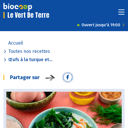
Le Vert De Terre
Ouvert jusqu'à 19:00
Accueil
Toutes nos recettes
Œufs à la turque et...
Partager sur