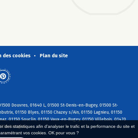
n des cookies
Plan du site
1500 Douvres, 01640 L, 01500 St-Denis-en-Bugey, 01500 St-
utrix, 01150 Blyes, 01150 Chazey s/Ain, 01150 Lagnieu, 01150
naz, 01150 Souclin, 01150 Vaux-en-Bugey, 01150 Villebois, 01470
01230 Evosges
 des statistiques afin d'analyser le trafic et la performance du site et
paramétrant vos cookies. OK pour vous ?