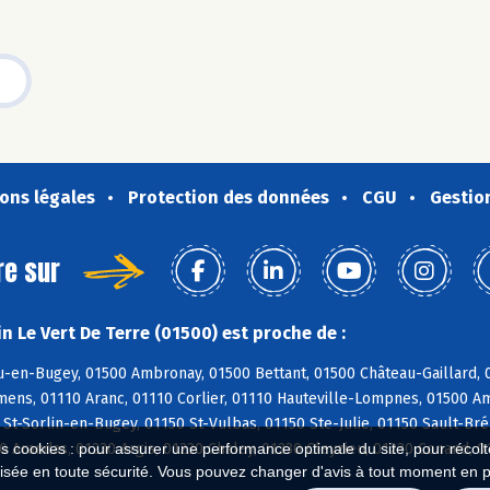
ons légales
Protection des données
CGU
Gestio
re sur
n Le Vert De Terre (01500) est proche de :
-en-Bugey, 01500 Ambronay, 01500 Bettant, 01500 Château-Gaillard, 0
ns, 01110 Aranc, 01110 Corlier, 01110 Hauteville-Lompnes, 01500 Amb
St-Sorlin-en-Bugey, 01150 St-Vulbas, 01150 Ste-Julie, 01150 Sault-Bré
 Arandas, 01230 Argis, 01230 Chaley, 01230 Cleyzieu, 01230 Conand, 
es cookies : pour assurer une performance optimale du site, pour récolter
isée en toute sécurité. Vous pouvez changer d'avis à tout moment en 