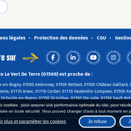
ons légales
Protection des données
CGU
Gestio
re sur
n Le Vert De Terre (01500) est proche de :
-en-Bugey, 01500 Ambronay, 01500 Bettant, 01500 Château-Gaillard, 0
ns, 01110 Aranc, 01110 Corlier, 01110 Hauteville-Lompnes, 01500 Amb
St-Sorlin-en-Bugey, 01150 St-Vulbas, 01150 Ste-Julie, 01150 Sault-Bré
 Arandas, 01230 Argis, 01230 Chaley, 01230 Cleyzieu, 01230 Conand, 
es cookies : pour assurer une performance optimale du site, pour récolter
isée en toute sécurité. Vous pouvez changer d'avis à tout moment en 
r plus et paramétrer les cookies
Je refuse
J
Biocoop.fr
Le ré