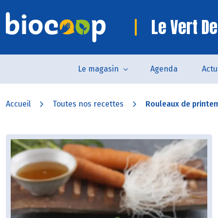
Le Vert De
Le magasin
Agenda
Actu
Accueil
Toutes nos recettes
Rouleaux de printem