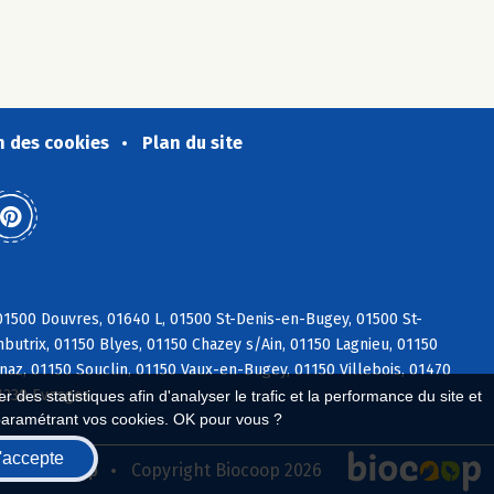
n des cookies
Plan du site
1500 Douvres, 01640 L, 01500 St-Denis-en-Bugey, 01500 St-
utrix, 01150 Blyes, 01150 Chazey s/Ain, 01150 Lagnieu, 01150
naz, 01150 Souclin, 01150 Vaux-en-Bugey, 01150 Villebois, 01470
01230 Evosges
 des statistiques afin d'analyser le trafic et la performance du site et
paramétrant vos cookies. OK pour vous ?
'accepte
seau Biocoop
Copyright Biocoop 2026