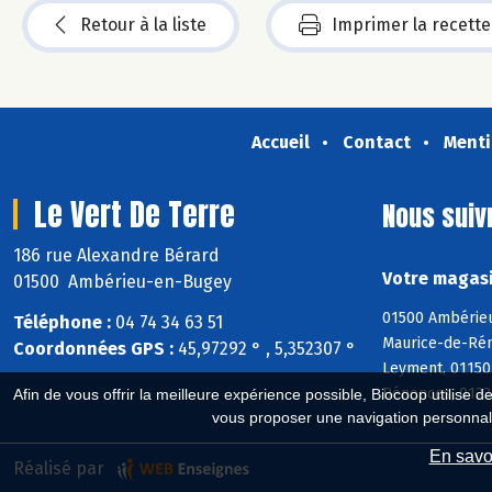
Retour à la liste
Imprimer la recette
Accueil
Contact
Menti
Le Vert De Terre
Nous suiv
186 rue Alexandre Bérard
Votre magasi
01500 Ambérieu-en-Bugey
01500 Ambérieu
Téléphone :
04 74 34 63 51
Maurice-de-Réme
Coordonnées GPS :
45,97292 ° , 5,352307 °
Leyment, 01150 
Bénonces, 01230
Afin de vous offrir la meilleure expérience possible, Biocoop utilise d
vous proposer une navigation personnal
En savoi
Réalisé par