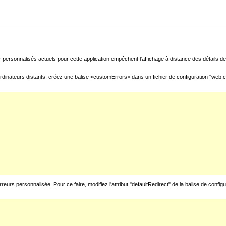
 personnalisés actuels pour cette application empêchent l'affichage à distance des détails de 
rdinateurs distants, créez une balise <customErrors> dans un fichier de configuration "web.con
urs personnalisée. Pour ce faire, modifiez l'attribut "defaultRedirect" de la balise de config