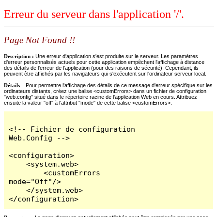
Erreur du serveur dans l'application '/'.
Page Not Found !!
Description :
Une erreur d'application s'est produite sur le serveur. Les paramètres
d'erreur personnalisés actuels pour cette application empêchent l'affichage à distance
des détails de l'erreur de l'application (pour des raisons de sécurité). Cependant, ils
peuvent être affichés par les navigateurs qui s'exécutent sur l'ordinateur serveur local.
Détails =
Pour permettre l'affichage des détails de ce message d'erreur spécifique sur les
ordinateurs distants, créez une balise <customErrors> dans un fichier de configuration
"web.config" situé dans le répertoire racine de l'application Web en cours. Attribuez
ensuite la valeur "off" à l'attribut "mode" de cette balise <customErrors>.
<!-- Fichier de configuration 
Web.Config -->

<configuration>

    <system.web>

        <customErrors 
mode="Off"/>

    </system.web>

</configuration>