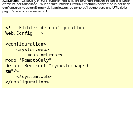
Remarques :
La page d'erreurs actuellement affichée peut être remplacée par une page
d'erreurs personnalisée. Pour ce faire, modifiez l'attribut "defaultRedirect" de la balise de
configuration <customErrors> de l'application, de sorte qu'il pointe vers une URL de la
page d'erreurs personnalisée !
<!-- Fichier de configuration 
Web.Config -->

<configuration>

    <system.web>

        <customErrors 
mode="RemoteOnly" 
defaultRedirect="mycustompage.h
tm"/>

    </system.web>

</configuration>