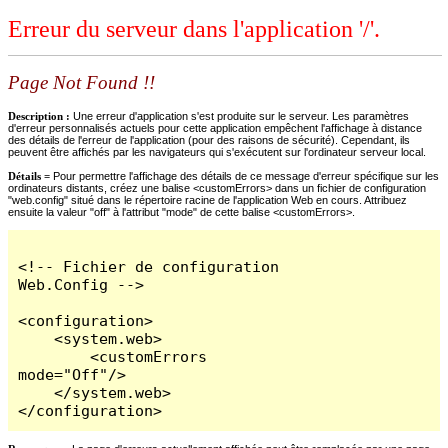
Erreur du serveur dans l'application '/'.
Page Not Found !!
Description :
Une erreur d'application s'est produite sur le serveur. Les paramètres
d'erreur personnalisés actuels pour cette application empêchent l'affichage à distance
des détails de l'erreur de l'application (pour des raisons de sécurité). Cependant, ils
peuvent être affichés par les navigateurs qui s'exécutent sur l'ordinateur serveur local.
Détails =
Pour permettre l'affichage des détails de ce message d'erreur spécifique sur les
ordinateurs distants, créez une balise <customErrors> dans un fichier de configuration
"web.config" situé dans le répertoire racine de l'application Web en cours. Attribuez
ensuite la valeur "off" à l'attribut "mode" de cette balise <customErrors>.
<!-- Fichier de configuration 
Web.Config -->

<configuration>

    <system.web>

        <customErrors 
mode="Off"/>

    </system.web>

</configuration>