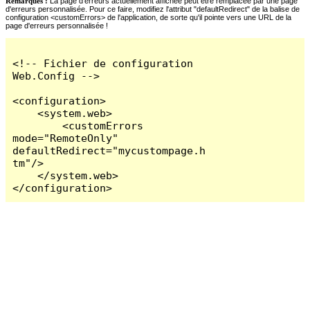
Remarques :
La page d'erreurs actuellement affichée peut être remplacée par une page
d'erreurs personnalisée. Pour ce faire, modifiez l'attribut "defaultRedirect" de la balise de
configuration <customErrors> de l'application, de sorte qu'il pointe vers une URL de la
page d'erreurs personnalisée !
<!-- Fichier de configuration 
Web.Config -->

<configuration>

    <system.web>

        <customErrors 
mode="RemoteOnly" 
defaultRedirect="mycustompage.h
tm"/>

    </system.web>

</configuration>