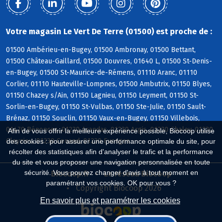
Votre magasin Le Vert De Terre (01500) est proche de :
01500 Ambérieu-en-Bugey, 01500 Ambronay, 01500 Bettant,
01500 Château-Gaillard, 01500 Douvres, 01640 L, 01500 St-Denis-
en-Bugey, 01500 St-Maurice-de-Rémens, 01110 Aranc, 01110
Corlier, 01110 Hauteville-Lompnes, 01500 Ambutrix, 01150 Blyes,
01150 Chazey s/Ain, 01150 Lagnieu, 01150 Leyment, 01150 St-
Sorlin-en-Bugey, 01150 St-Vulbas, 01150 Ste-Julie, 01150 Sault-
Brénaz, 01150 Souclin, 01150 Vaux-en-Bugey, 01150 Villebois,
01470 Bénonces, 01230 Arandas, 01230 Argis, 01230 Chaley, 01230
Afin de vous offrir la meilleure expérience possible, Biocoop utilise
Cleyzieu, 01230 Conand, 01230 Evosges
des cookies : pour assurer une performance optimale du site, pour
récolter des statistiques afin d'analyser le trafic et la performance
du site et vous proposer une navigation personnalisée en toute
sécurité. Vous pouvez changer d'avis à tout moment en
Biocoop.fr
Le réseau Biocoop
paramétrant vos cookies. OK pour vous ?
Copyright Biocoop 2026
En savoir plus et paramétrer les cookies