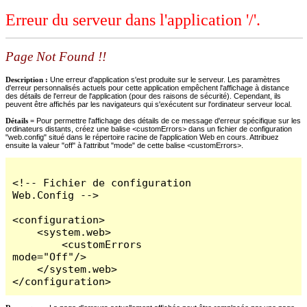
Erreur du serveur dans l'application '/'.
Page Not Found !!
Description :
Une erreur d'application s'est produite sur le serveur. Les paramètres
d'erreur personnalisés actuels pour cette application empêchent l'affichage à distance
des détails de l'erreur de l'application (pour des raisons de sécurité). Cependant, ils
peuvent être affichés par les navigateurs qui s'exécutent sur l'ordinateur serveur local.
Détails =
Pour permettre l'affichage des détails de ce message d'erreur spécifique sur les
ordinateurs distants, créez une balise <customErrors> dans un fichier de configuration
"web.config" situé dans le répertoire racine de l'application Web en cours. Attribuez
ensuite la valeur "off" à l'attribut "mode" de cette balise <customErrors>.
<!-- Fichier de configuration 
Web.Config -->

<configuration>

    <system.web>

        <customErrors 
mode="Off"/>

    </system.web>

</configuration>