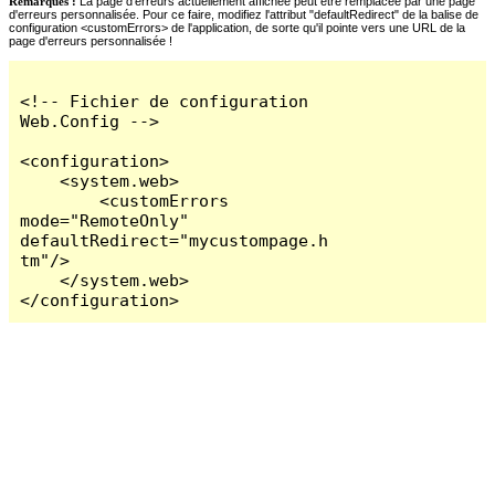
Remarques :
La page d'erreurs actuellement affichée peut être remplacée par une page
d'erreurs personnalisée. Pour ce faire, modifiez l'attribut "defaultRedirect" de la balise de
configuration <customErrors> de l'application, de sorte qu'il pointe vers une URL de la
page d'erreurs personnalisée !
<!-- Fichier de configuration 
Web.Config -->

<configuration>

    <system.web>

        <customErrors 
mode="RemoteOnly" 
defaultRedirect="mycustompage.h
tm"/>

    </system.web>

</configuration>