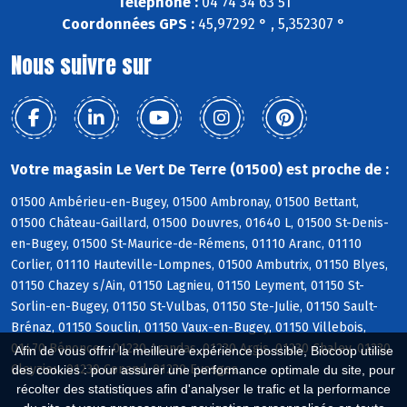
Téléphone :
04 74 34 63 51
Coordonnées GPS :
45,97292 ° , 5,352307 °
Nous suivre sur
Votre magasin Le Vert De Terre (01500) est proche de :
01500 Ambérieu-en-Bugey, 01500 Ambronay, 01500 Bettant,
01500 Château-Gaillard, 01500 Douvres, 01640 L, 01500 St-Denis-
en-Bugey, 01500 St-Maurice-de-Rémens, 01110 Aranc, 01110
Corlier, 01110 Hauteville-Lompnes, 01500 Ambutrix, 01150 Blyes,
01150 Chazey s/Ain, 01150 Lagnieu, 01150 Leyment, 01150 St-
Sorlin-en-Bugey, 01150 St-Vulbas, 01150 Ste-Julie, 01150 Sault-
Brénaz, 01150 Souclin, 01150 Vaux-en-Bugey, 01150 Villebois,
01470 Bénonces, 01230 Arandas, 01230 Argis, 01230 Chaley, 01230
Afin de vous offrir la meilleure expérience possible, Biocoop utilise
Cleyzieu, 01230 Conand, 01230 Evosges
des cookies : pour assurer une performance optimale du site, pour
récolter des statistiques afin d'analyser le trafic et la performance