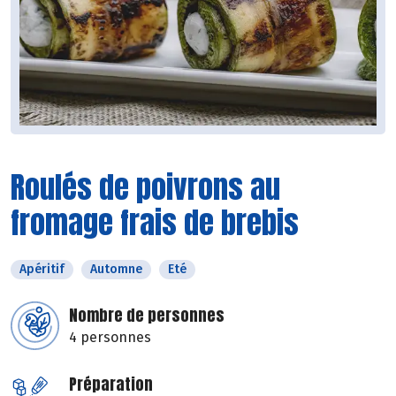
Roulés de poivrons au
fromage frais de brebis
Apéritif
Automne
Eté
Nombre de personnes
4 personnes
Préparation