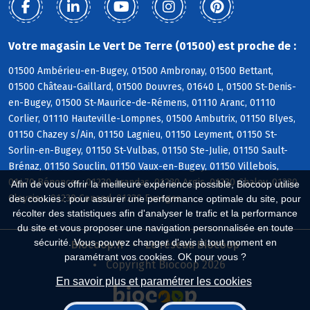
Votre magasin Le Vert De Terre (01500) est proche de :
01500 Ambérieu-en-Bugey, 01500 Ambronay, 01500 Bettant,
01500 Château-Gaillard, 01500 Douvres, 01640 L, 01500 St-Denis-
en-Bugey, 01500 St-Maurice-de-Rémens, 01110 Aranc, 01110
Corlier, 01110 Hauteville-Lompnes, 01500 Ambutrix, 01150 Blyes,
01150 Chazey s/Ain, 01150 Lagnieu, 01150 Leyment, 01150 St-
Sorlin-en-Bugey, 01150 St-Vulbas, 01150 Ste-Julie, 01150 Sault-
Brénaz, 01150 Souclin, 01150 Vaux-en-Bugey, 01150 Villebois,
01470 Bénonces, 01230 Arandas, 01230 Argis, 01230 Chaley, 01230
Afin de vous offrir la meilleure expérience possible, Biocoop utilise
Cleyzieu, 01230 Conand, 01230 Evosges
des cookies : pour assurer une performance optimale du site, pour
récolter des statistiques afin d'analyser le trafic et la performance
du site et vous proposer une navigation personnalisée en toute
sécurité. Vous pouvez changer d'avis à tout moment en
Biocoop.fr
Le réseau Biocoop
paramétrant vos cookies. OK pour vous ?
Copyright Biocoop 2026
En savoir plus et paramétrer les cookies