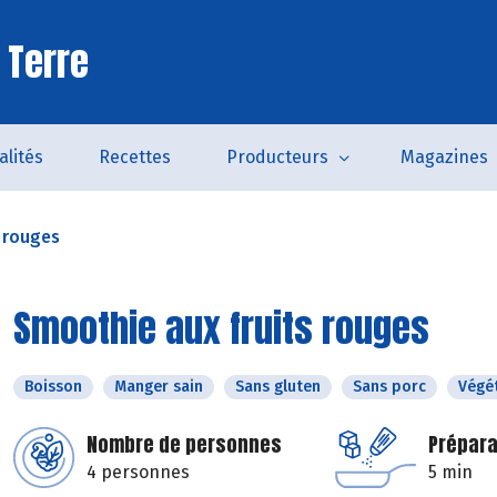
 Terre
alités
Recettes
Producteurs
Magazines
 rouges
Smoothie aux fruits rouges
Boisson
Manger sain
Sans gluten
Sans porc
Végé
Nombre de personnes
Prépara
4 personnes
5 min