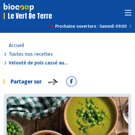
Le Vert De Terre
Prochaine ouverture : Samedi 09:00
Accueil
Toutes nos recettes
Velouté de pois cassé au...
Partager sur