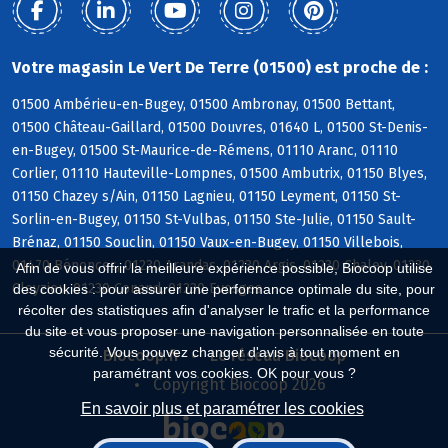
Votre magasin Le Vert De Terre (01500) est proche de :
01500 Ambérieu-en-Bugey, 01500 Ambronay, 01500 Bettant,
01500 Château-Gaillard, 01500 Douvres, 01640 L, 01500 St-Denis-
en-Bugey, 01500 St-Maurice-de-Rémens, 01110 Aranc, 01110
Corlier, 01110 Hauteville-Lompnes, 01500 Ambutrix, 01150 Blyes,
01150 Chazey s/Ain, 01150 Lagnieu, 01150 Leyment, 01150 St-
Sorlin-en-Bugey, 01150 St-Vulbas, 01150 Ste-Julie, 01150 Sault-
Brénaz, 01150 Souclin, 01150 Vaux-en-Bugey, 01150 Villebois,
01470 Bénonces, 01230 Arandas, 01230 Argis, 01230 Chaley, 01230
Afin de vous offrir la meilleure expérience possible, Biocoop utilise
Cleyzieu, 01230 Conand, 01230 Evosges
des cookies : pour assurer une performance optimale du site, pour
récolter des statistiques afin d'analyser le trafic et la performance
du site et vous proposer une navigation personnalisée en toute
sécurité. Vous pouvez changer d'avis à tout moment en
Biocoop.fr
Le réseau Biocoop
paramétrant vos cookies. OK pour vous ?
Copyright Biocoop 2026
En savoir plus et paramétrer les cookies