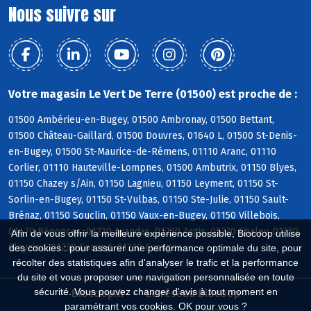
Nous suivre sur
Votre magasin Le Vert De Terre (01500) est proche de :
01500 Ambérieu-en-Bugey, 01500 Ambronay, 01500 Bettant,
01500 Château-Gaillard, 01500 Douvres, 01640 L, 01500 St-Denis-
en-Bugey, 01500 St-Maurice-de-Rémens, 01110 Aranc, 01110
Corlier, 01110 Hauteville-Lompnes, 01500 Ambutrix, 01150 Blyes,
01150 Chazey s/Ain, 01150 Lagnieu, 01150 Leyment, 01150 St-
Sorlin-en-Bugey, 01150 St-Vulbas, 01150 Ste-Julie, 01150 Sault-
Brénaz, 01150 Souclin, 01150 Vaux-en-Bugey, 01150 Villebois,
01470 Bénonces, 01230 Arandas, 01230 Argis, 01230 Chaley, 01230
Afin de vous offrir la meilleure expérience possible, Biocoop utilise
Cleyzieu, 01230 Conand, 01230 Evosges
des cookies : pour assurer une performance optimale du site, pour
récolter des statistiques afin d'analyser le trafic et la performance
du site et vous proposer une navigation personnalisée en toute
sécurité. Vous pouvez changer d'avis à tout moment en
Biocoop.fr
Le réseau Biocoop
paramétrant vos cookies. OK pour vous ?