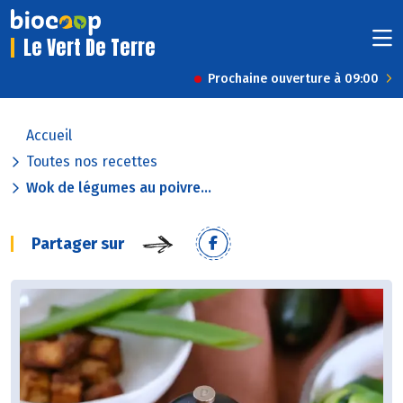
Le Vert De Terre
Prochaine ouverture à 09:00
Accueil
Toutes nos recettes
Wok de légumes au poivre...
Partager sur