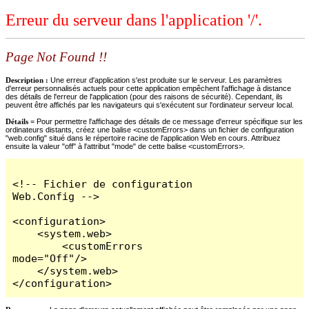
Erreur du serveur dans l'application '/'.
Page Not Found !!
Description :
Une erreur d'application s'est produite sur le serveur. Les paramètres
d'erreur personnalisés actuels pour cette application empêchent l'affichage à distance
des détails de l'erreur de l'application (pour des raisons de sécurité). Cependant, ils
peuvent être affichés par les navigateurs qui s'exécutent sur l'ordinateur serveur local.
Détails =
Pour permettre l'affichage des détails de ce message d'erreur spécifique sur les
ordinateurs distants, créez une balise <customErrors> dans un fichier de configuration
"web.config" situé dans le répertoire racine de l'application Web en cours. Attribuez
ensuite la valeur "off" à l'attribut "mode" de cette balise <customErrors>.
<!-- Fichier de configuration 
Web.Config -->

<configuration>

    <system.web>

        <customErrors 
mode="Off"/>

    </system.web>

</configuration>