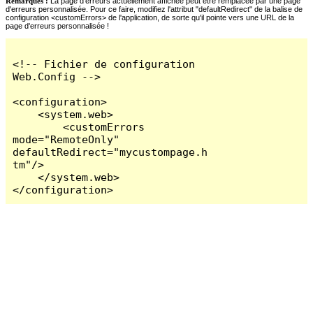
Remarques :
La page d'erreurs actuellement affichée peut être remplacée par une page
d'erreurs personnalisée. Pour ce faire, modifiez l'attribut "defaultRedirect" de la balise de
configuration <customErrors> de l'application, de sorte qu'il pointe vers une URL de la
page d'erreurs personnalisée !
<!-- Fichier de configuration 
Web.Config -->

<configuration>

    <system.web>

        <customErrors 
mode="RemoteOnly" 
defaultRedirect="mycustompage.h
tm"/>

    </system.web>

</configuration>