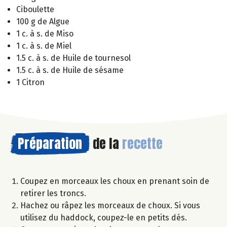
Ciboulette
100 g de Algue
1 c. à s. de Miso
1 c. à s. de Miel
1.5 c. à s. de Huile de tournesol
1.5 c. à s. de Huile de sésame
1 Citron
Préparation
de la
recette
Coupez en morceaux les choux en prenant soin de
retirer les troncs.
Hachez ou râpez les morceaux de choux. Si vous
utilisez du haddock, coupez-le en petits dés.