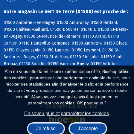
Votre magasin Le Vert De Terre (01500) est proche de :
01500 Ambérieu-en-Bugey, 01500 Ambronay, 01500 Bettant,
01500 Château-Gaillard, 01500 Douvres, 01640 L, 01500 St-Denis-
en-Bugey, 01500 St-Maurice-de-Rémens, 01110 Aranc, 01110
Corlier, 01110 Hauteville-Lompnes, 01500 Ambutrix, 01150 Blyes,
01150 Chazey s/Ain, 01150 Lagnieu, 01150 Leyment, 01150 St-
Sorlin-en-Bugey, 01150 St-Vulbas, 01150 Ste-Julie, 01150 Sault-
Brénaz, 01150 Souclin, 01150 Vaux-en-Bugey, 01150 Villebois,
01470 Bénonces, 01230 Arandas, 01230 Argis, 01230 Chaley, 01230
Afin de vous offrir la meilleure expérience possible, Biocoop utilise
Cleyzieu, 01230 Conand, 01230 Evosges
des cookies : pour assurer une performance optimale du site, pour
récolter des statistiques afin d'analyser le trafic et la performance
du site et vous proposer une navigation personnalisée en toute
sécurité. Vous pouvez changer d'avis à tout moment en
Biocoop.fr
Le réseau Biocoop
paramétrant vos cookies. OK pour vous ?
Copyright Biocoop 2026
En savoir plus et paramétrer les cookies
Je refuse
J'accepte
Réalisé par