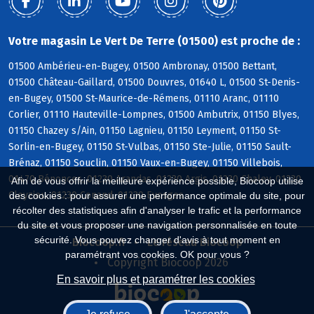
Votre magasin Le Vert De Terre (01500) est proche de :
01500 Ambérieu-en-Bugey, 01500 Ambronay, 01500 Bettant,
01500 Château-Gaillard, 01500 Douvres, 01640 L, 01500 St-Denis-
en-Bugey, 01500 St-Maurice-de-Rémens, 01110 Aranc, 01110
Corlier, 01110 Hauteville-Lompnes, 01500 Ambutrix, 01150 Blyes,
01150 Chazey s/Ain, 01150 Lagnieu, 01150 Leyment, 01150 St-
Sorlin-en-Bugey, 01150 St-Vulbas, 01150 Ste-Julie, 01150 Sault-
Brénaz, 01150 Souclin, 01150 Vaux-en-Bugey, 01150 Villebois,
01470 Bénonces, 01230 Arandas, 01230 Argis, 01230 Chaley, 01230
Afin de vous offrir la meilleure expérience possible, Biocoop utilise
Cleyzieu, 01230 Conand, 01230 Evosges
des cookies : pour assurer une performance optimale du site, pour
récolter des statistiques afin d'analyser le trafic et la performance
du site et vous proposer une navigation personnalisée en toute
sécurité. Vous pouvez changer d'avis à tout moment en
Biocoop.fr
Le réseau Biocoop
paramétrant vos cookies. OK pour vous ?
Copyright Biocoop 2026
En savoir plus et paramétrer les cookies