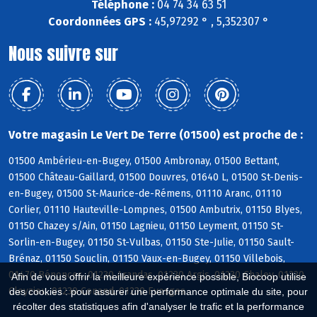
Téléphone :
04 74 34 63 51
Coordonnées GPS :
45,97292 ° , 5,352307 °
Nous suivre sur
Votre magasin Le Vert De Terre (01500) est proche de :
01500 Ambérieu-en-Bugey, 01500 Ambronay, 01500 Bettant,
01500 Château-Gaillard, 01500 Douvres, 01640 L, 01500 St-Denis-
en-Bugey, 01500 St-Maurice-de-Rémens, 01110 Aranc, 01110
Corlier, 01110 Hauteville-Lompnes, 01500 Ambutrix, 01150 Blyes,
01150 Chazey s/Ain, 01150 Lagnieu, 01150 Leyment, 01150 St-
Sorlin-en-Bugey, 01150 St-Vulbas, 01150 Ste-Julie, 01150 Sault-
Brénaz, 01150 Souclin, 01150 Vaux-en-Bugey, 01150 Villebois,
01470 Bénonces, 01230 Arandas, 01230 Argis, 01230 Chaley, 01230
Afin de vous offrir la meilleure expérience possible, Biocoop utilise
Cleyzieu, 01230 Conand, 01230 Evosges
des cookies : pour assurer une performance optimale du site, pour
récolter des statistiques afin d'analyser le trafic et la performance