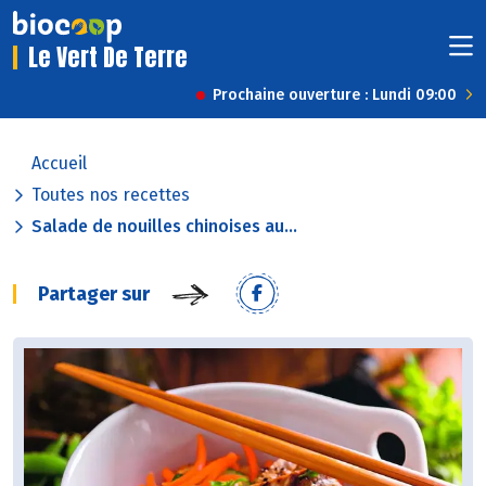
Le Vert De Terre
Prochaine ouverture : Lundi 09:00
Accueil
Toutes nos recettes
Salade de nouilles chinoises au...
Partager sur