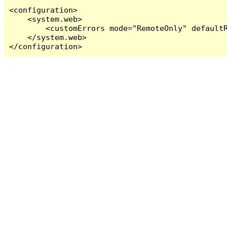
<configuration>

    <system.web>

        <customErrors mode="RemoteOnly" defaultR
    </system.web>

</configuration>