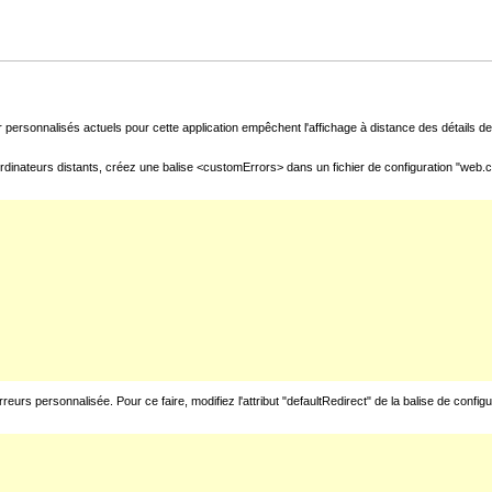
 personnalisés actuels pour cette application empêchent l'affichage à distance des détails de 
rdinateurs distants, créez une balise <customErrors> dans un fichier de configuration "web.con
urs personnalisée. Pour ce faire, modifiez l'attribut "defaultRedirect" de la balise de config