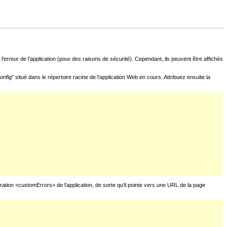
l'erreur de l'application (pour des raisons de sécurité). Cependant, ils peuvent être affichés
fig" situé dans le répertoire racine de l'application Web en cours. Attribuez ensuite la
uration <customErrors> de l'application, de sorte qu'il pointe vers une URL de la page