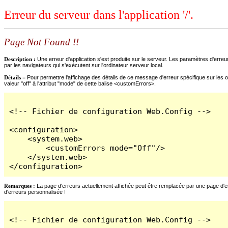
Erreur du serveur dans l'application '/'.
Page Not Found !!
Description :
Une erreur d'application s'est produite sur le serveur. Les paramètres d'erreur
par les navigateurs qui s'exécutent sur l'ordinateur serveur local.
Détails =
Pour permettre l'affichage des détails de ce message d'erreur spécifique sur les o
valeur "off" à l'attribut "mode" de cette balise <customErrors>.
<!-- Fichier de configuration Web.Config -->

<configuration>

    <system.web>

        <customErrors mode="Off"/>

    </system.web>

</configuration>
Remarques :
La page d'erreurs actuellement affichée peut être remplacée par une page d'erre
d'erreurs personnalisée !
<!-- Fichier de configuration Web.Config -->
