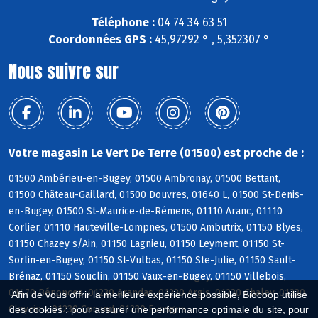
Téléphone :
04 74 34 63 51
Coordonnées GPS :
45,97292 ° , 5,352307 °
Nous suivre sur
Votre magasin Le Vert De Terre (01500) est proche de :
01500 Ambérieu-en-Bugey, 01500 Ambronay, 01500 Bettant,
01500 Château-Gaillard, 01500 Douvres, 01640 L, 01500 St-Denis-
en-Bugey, 01500 St-Maurice-de-Rémens, 01110 Aranc, 01110
Corlier, 01110 Hauteville-Lompnes, 01500 Ambutrix, 01150 Blyes,
01150 Chazey s/Ain, 01150 Lagnieu, 01150 Leyment, 01150 St-
Sorlin-en-Bugey, 01150 St-Vulbas, 01150 Ste-Julie, 01150 Sault-
Brénaz, 01150 Souclin, 01150 Vaux-en-Bugey, 01150 Villebois,
01470 Bénonces, 01230 Arandas, 01230 Argis, 01230 Chaley, 01230
Afin de vous offrir la meilleure expérience possible, Biocoop utilise
Cleyzieu, 01230 Conand, 01230 Evosges
des cookies : pour assurer une performance optimale du site, pour