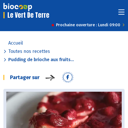
Le Vert De Terre
Prochaine ouverture : Lundi 09:00
Accueil
Toutes nos recettes
Pudding de brioche aux fruits...
Partager sur